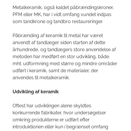
Om klinikken
Metalkeramik, også kaldet påbrændingskroner,
Tandlæge Lyngby Badeanstalt
PFM eller MK, har i vidt omfang vundet indpas
videnskabelige artikler
som tandkrone og tandbro restaureringer.
Internationale publikationer
Påbrænding af keramik til metal har været
anvendt af tandlæger siden starten af dette
Akut hjælp
århundrede, og tandlægers store anvendelse af
metoden har medført en stor udvikling, både
mht. udformning med større og mindre områder
udført i keramik, samt de materialer, der
anvendes til metalkeramik.
Udvikling af keramik
Oftest har udviklingen alene skyldtes
SENESTE ARTIKEL
konkurrende fabrikater, hvor undersøgelser
Tandklinik åbning i 2026
omkring produkterne er udført efter
Opfølgning på rodbehandling, som vi lavede på isbjørnen
introduktionen eller kun i begrænset omfang