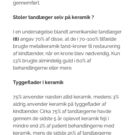
Tandimplantater – Guided Implant
gennemført.
3D Cone Beam Computer Tomografi (CBCT) | CT- MR- Ultralyd-
scanning
Stoler tandlæger selv på keramik ?
Cephalometri
I en undersøgelse blandt amerikanske tandlæger
(
8
)
angav 70% af disse, at de i 70-100% tilfælde
ARKIV
brugte metalkeramik tand-kroner til restaurering
af kindtænder, når en krone blev nødvendig. Kun
13% brugte almindelig guld i 60% af
behandlingerne eller mere.
Tyggeflader i keramik
75% anvender næsten altid keramik, medens 3%
aldrig anvender keramik på tyggeflader af
kindtænder. Cirka 75% af tandlægerne havde
gennem de sidste 5 år oplevet keramik fejl i
mindre end 2% af patient behandlingerne med
keramik, mens de sidste 25% af tandlægerne