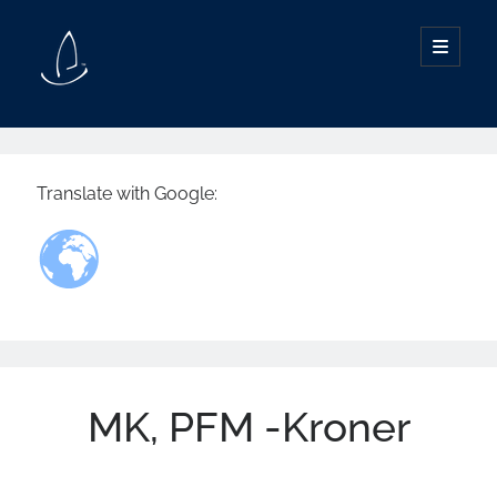
SØG I INDHOLD
Translate with Google:
INDHOLD
Behandling, beskrivelser og forklaringer
Information om din sundhed
MK, PFM -Kroner
Artikler, posts og indlæg
Man skal huske at passe sin have
Nationale publikationer
Patient information