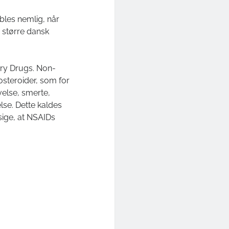
bles nemlig, når
 større dansk
ory Drugs. Non-
kosteroider, som for
else, smerte,
e. Dette kaldes
 sige, at NSAIDs