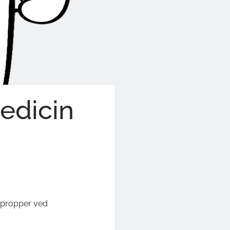
edicin
p
odpropper ved