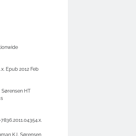
tionwide
0.x. Epub 2012 Feb
, Sørensen HT
us
-7836.2011.04354.x.
thman KJ, Sørensen