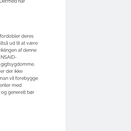
 Dermed har
fordobler deres
ltså ud til at være
klingen af denne
f NSAID-
ige gigtsygdomme.
er der ikke
man vil forebygge
ienter med
 og generelt bør