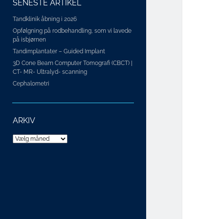
SENESTE ARTIKEL
Tandklinik åbning i 2026
Opfølgning på rodbehandling, som vi lavede
på isbjørnen
Tandimplantater – Guided Implant
3D Cone Beam Computer Tomografi (CBCT) |
CT- MR- Ultralyd- scanning
Cephalometri
ARKIV