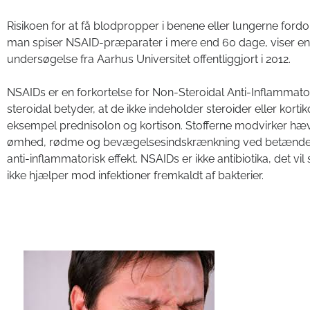
Risikoen for at få blodpropper i benene eller lungerne fordo
man spiser NSAID-præparater i mere end 60 dage, viser en
undersøgelse fra Aarhus Universitet offentliggjort i 2012.
NSAIDs er en forkortelse for Non-Steroidal Anti-Inflammat
steroidal betyder, at de ikke indeholder steroider eller korti
eksempel prednisolon og kortison. Stofferne modvirker hæv
ømhed, rødme og bevægelsesindskrænkning ved betændels
anti-inflammatorisk effekt. NSAIDs er ikke antibiotika, det vil
ikke hjælper mod infektioner fremkaldt af bakterier.