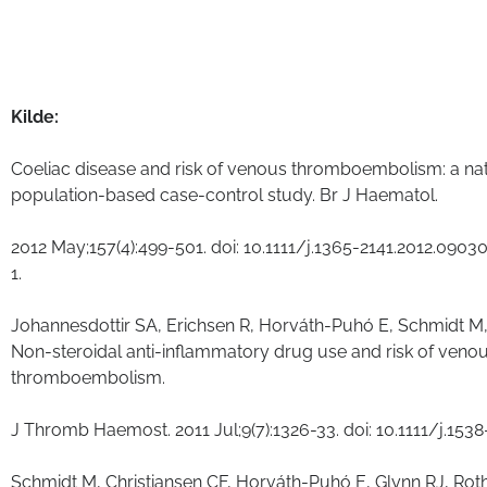
Kilde:
Coeliac disease and risk of venous thromboembolism: a na
population-based case-control study. Br J Haematol.
2012 May;157(4):499-501. doi: 10.1111/j.1365-2141.2012.0903
1.
Johannesdottir SA, Erichsen R, Horváth-Puhó E, Schmidt M
Non-steroidal anti-inflammatory drug use and risk of veno
thromboembolism.
J Thromb Haemost. 2011 Jul;9(7):1326-33. doi: 10.1111/j.1538
Schmidt M, Christiansen CF, Horváth-Puhó E, Glynn RJ, Ro