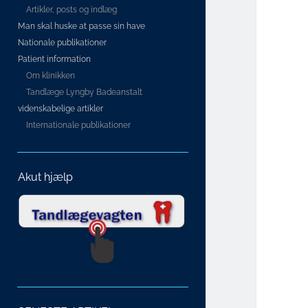
Artikler, posts og indlæg
Man skal huske at passe sin have
Nationale publikationer
Patient information
Om klinikken
Tandlæge Lyngby Badeanstalt
videnskabelige artikler
Internationale publikationer
Akut hjælp