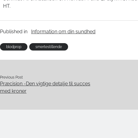
HT.
Published in
Information om din sundhed
blodprop
smertestillende
Previous Post
Præcision -Den vigtige detalje til succes
med kroner