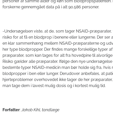
personer af samme alder og køn som blodpropspatienten.
forskerne gennemgået data på i alt 90.586 personer.
-Undersøgelsen viste, at de, som tager NSAID-præparater, 
risiko for at få en blodprop i benene eller lungerne. Der ser a
en klar sammenhæng mellem NSAID-præparaterne og udvi
her type blodpropper. Der findes mange forskellige typer a
præparater, som kan tages for alt fra hovedpine til alvorl
Risiko gælder alle præparater. Ifølge den nye undersøgelse 
bestemte typer NSAID-medicin man bør holde sig fra, hvis 
blodpropper i ben eller lunger. Derudover anbefales, at pat
hjerteproblemer overhovedet ikke tager de her præparater,
man tage dem i lavest mulig dosis og i kortest mulig tid.
Forfatter
:
Jakob Kihl, tandlæge