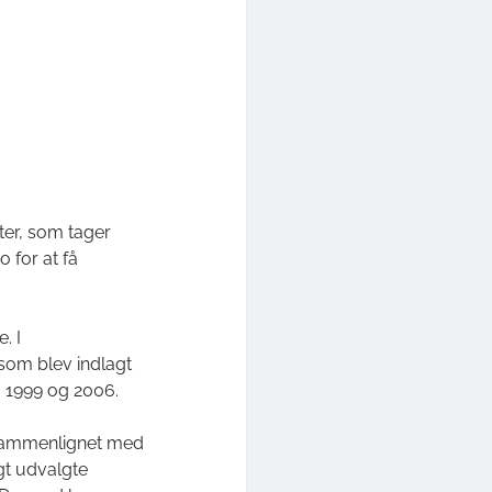
nter, som tager
o for at få
. I
som blev indlagt
m 1999 og 2006.
 sammenlignet med
gt udvalgte