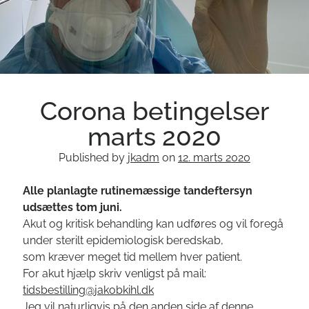
Om klinikken
Tandlæge Lyngby Badeanstalt
videnskabelige artikler
Internationale publikationer
Corona betingelser
Akut hjælp
marts 2020
Published by
jkadm
on
12. marts 2020
Alle planlagte rutinemæssige tandeftersyn
udsættes tom juni.
Akut og kritisk behandling kan udføres og vil foregå
under sterilt epidemiologisk beredskab,
SENESTE ARTIKEL
som kræver meget tid mellem hver patient.
For akut hjælp skriv venligst på mail:
Tandklinik åbning i 2026
tidsbestilling@jakobkihl.dk
Opfølgning på rodbehandling, som vi lavede på isbjørnen
Jeg vil naturligvis på den anden side af denne