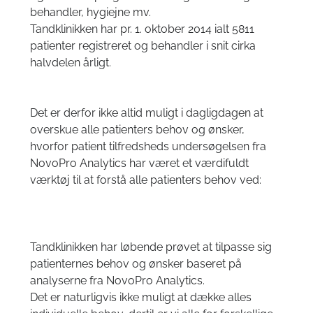
Tandimplantater – Guided Implant
behandler, hygiejne mv.
3D Cone Beam Computer Tomografi (CBCT) | CT- MR- Ultralyd-
Tandklinikken har pr. 1. oktober 2014 ialt 5811
scanning
patienter registreret og behandler i snit cirka
Cephalometri
halvdelen årligt.
ARKIV
Det er derfor ikke altid muligt i dagligdagen at
overskue alle patienters behov og ønsker,
hvorfor patient tilfredsheds undersøgelsen fra
NovoPro Analytics har været et værdifuldt
værktøj til at forstå alle patienters behov ved:
Tandklinikken har løbende prøvet at tilpasse sig
patienternes behov og ønsker baseret på
analyserne fra NovoPro Analytics.
Det er naturligvis ikke muligt at dække alles