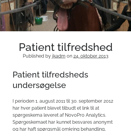
Om klinikken
Tandlæge Lyngby Badeanstalt
videnskabelige artikler
Internationale publikationer
Patient tilfredshed
Akut hjælp
Published by
jkadm
on
24. oktober 2013
Patient tilfredsheds
undersøgelse
I perioden 1. august 2011 til 30. september 2012
SENESTE ARTIKEL
har hver patient blevet tilbudt et link til at
spørgeskema leveret af NovoPro Analytics.
Tandklinik åbning i 2026
Spørgeskemaet har kunnet besvares anonymt
Opfølgning på rodbehandling, som vi lavede på isbjørnen
og har haft spørgsmål omkring behandling,