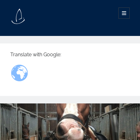
SØG I INDHOLD
Translate with Google:
INDHOLD
Behandling, beskrivelser og forklaringer
Information om din sundhed
Artikler, posts og indlæg
Man skal huske at passe sin have
Nationale publikationer
Patient information