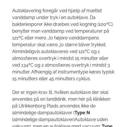
Autoklavering foregår ved hjælp af mættet
vanddamp under tryk i en autoklave. Da
bakteriesporer ikke dræbes ved kogning (100ºC),
benytter man vanddamp ved temperaturer på
121ºC eller mere. Jo højere vanddampens
temperatur skal være, jo større bliver trykket.
Almindeligvis autoklaveres ved 121ºC og 1
atmosfæres overtryk i mindst 15 minutter eller
ved 134ºC og 2 atmosfæres overtryk i mindst 3
minutter. Afhængig af instrumentype køres typisk
15 minutters eller 45 minutters cyklus.
Der er ingen krav til, hvilken autoklave der skal
anvendes på en tandklinik, men hér på klinikken
på Ulrikkenborg Plads anvendes ikke de
almindelige dampautoklaver (
Type N
(almindelige dampautoklaver)Autoklave uden
vakuum), men en autoklave med vacuum:
Type