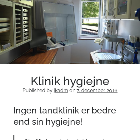
Om klinikken
Tandlæge Lyngby Badeanstalt
videnskabelige artikler
Internationale publikationer
Akut hjælp
Klinik hygiejne
Published by
jkadm
on
7. december 2016
Ingen tandklinik er bedre
SENESTE ARTIKEL
end sin hygiejne!
Tandklinik åbning i 2026
Opfølgning på rodbehandling, som vi lavede på isbjørnen