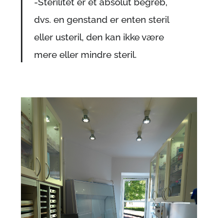
-Sterilitet er et absolut begreb,
Tandimplantater – Guided Implant
3D Cone Beam Computer Tomografi (CBCT) | CT- MR- Ultralyd-
dvs. en genstand er enten steril
scanning
Cephalometri
eller usteril, den kan ikke være
mere eller mindre steril.
ARKIV