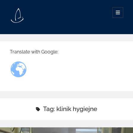
SØG I INDHOLD
Translate with Google:
INDHOLD
Behandling, beskrivelser og forklaringer
Information om din sundhed
Tag:
klinik hygiejne
Artikler, posts og indlæg
Man skal huske at passe sin have
Nationale publikationer
Patient information