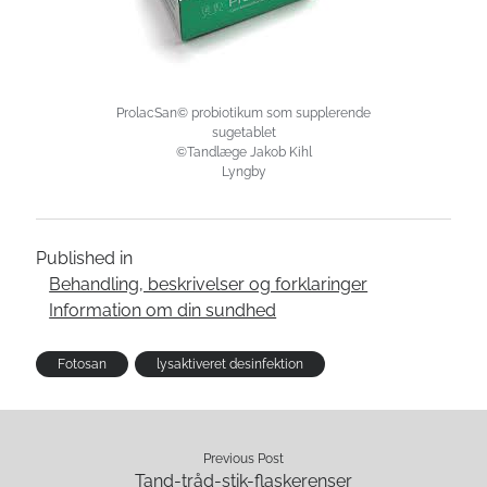
ProlacSan© probiotikum som supplerende
sugetablet
©Tandlæge Jakob Kihl
Lyngby
Published in
Behandling, beskrivelser og forklaringer
Information om din sundhed
Fotosan
lysaktiveret desinfektion
Previous Post
Tand-tråd-stik-flaskerenser