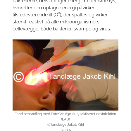
bakterierne, dels optager energi fra det røde lys,
hvorefter den optagne energi påvirker
tilstedeværende ilt (O²), der spaltes og virker
stærkt reaktivt på alle mikroorganismers
cellevægge, både bakterier, svampe og virus.
Tand behandling med FotoSan 630 ®, lysaktiveret desinfektion
(LAD)
©Tandlæge Jakob Kihl
Lyngby