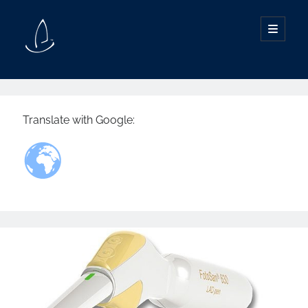
SØG I INDHOLD
Translate with Google:
INDHOLD
Behandling, beskrivelser og forklaringer
Information om din sundhed
Artikler, posts og indlæg
Man skal huske at passe sin have
Nationale publikationer
Patient information