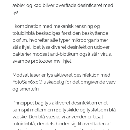
æbler og kød bliver overflade desinficeret med
lys.
I kombination med mekanisk rensning og
toluidinblå beskadiges først den beskyttende
biofilm, hvorefter alle typer mikroorganismer
slås ihjel, idet lysaktiveret desinfektion udover
bakterier modsat anti-biotikum også slår virus,
svampe protozoer mv. ihjel.
Modsat
laser
er lys aktiveret desinfektion med
FotoSan630® uskadelig for det omgivende væv
og smertefri.
Princippet bag lys aktiveret desinfektion er et
samspil mellem en rød lyskilde og lysfølsom blå
væske. Den blå væske vi anvender er tilsat
toluidinblå, der dels binder sig til overfladen af