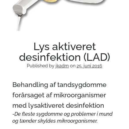
Om klinikken
Tandlæge Lyngby Badeanstalt
videnskabelige artikler
Internationale publikationer
Lys aktiveret
Akut hjælp
desinfektion (LAD)
Published by
jkadm
on
25. juni 2016
Behandling
af tandsygdomme
forårsaget af mikroorganismer
med lysaktiveret desinfektion
SENESTE ARTIKEL
-De fleste sygdomme og problemer i mund
Tandklinik åbning i 2026
og tænder skyldes mikroorganismer.
Opfølgning på rodbehandling, som vi lavede på isbjørnen