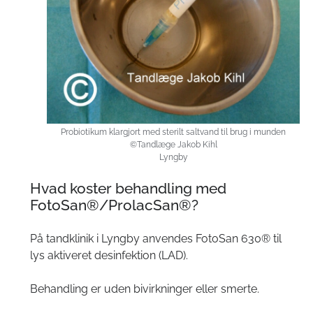
Probiotikum klargjort med sterilt saltvand til brug i munden
©Tandlæge Jakob Kihl
Lyngby
Hvad koster behandling med
FotoSan®/ProlacSan®?
På tandklinik i Lyngby anvendes FotoSan 630® til
lys aktiveret desinfektion (LAD).
Behandling er uden bivirkninger eller smerte.