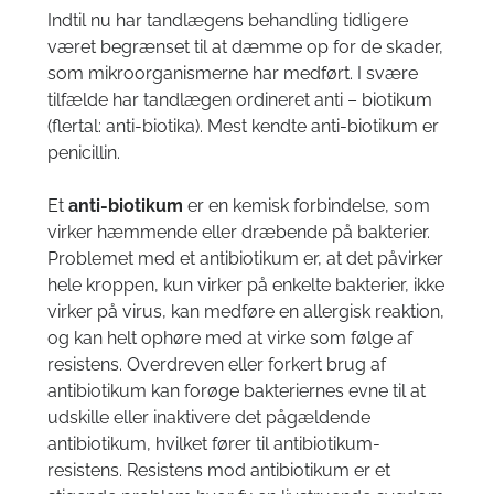
Tandimplantater – Guided Implant
Indtil nu har tandlægens behandling tidligere
3D Cone Beam Computer Tomografi (CBCT) | CT- MR- Ultralyd-
været begrænset til at dæmme op for de skader,
scanning
som mikroorganismerne har medført. I svære
Cephalometri
tilfælde har tandlægen ordineret anti – biotikum
(flertal: anti-biotika). Mest kendte anti-biotikum er
penicillin.
ARKIV
Et
anti-biotikum
er en kemisk forbindelse, som
virker hæmmende eller dræbende på bakterier.
Problemet med et antibiotikum er, at det påvirker
hele kroppen, kun virker på enkelte bakterier, ikke
virker på virus, kan medføre en allergisk reaktion,
og kan helt ophøre med at virke som følge af
resistens. Overdreven eller forkert brug af
antibiotikum kan forøge bakteriernes evne til at
udskille eller inaktivere det pågældende
antibiotikum, hvilket fører til antibiotikum-
resistens. Resistens mod antibiotikum er et