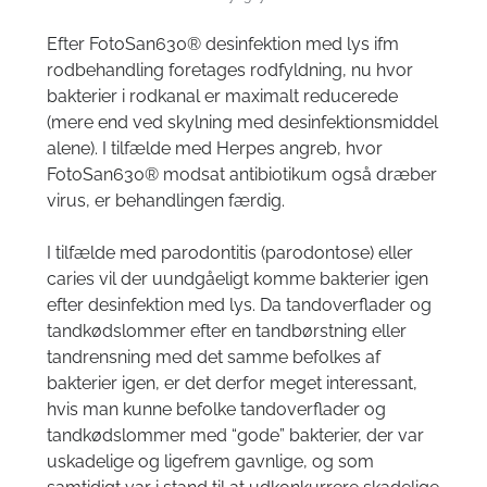
Efter FotoSan630® desinfektion med lys ifm
rodbehandling
foretages rodfyldning, nu hvor
bakterier i rodkanal er maximalt reducerede
(mere end ved skylning med desinfektionsmiddel
alene). I tilfælde med Herpes angreb, hvor
FotoSan630® modsat antibiotikum også dræber
virus, er behandlingen færdig.
I tilfælde med parodontitis (parodontose) eller
caries vil der uundgåeligt komme bakterier igen
efter desinfektion med lys. Da tandoverflader og
tandkødslommer efter en tandbørstning eller
tandrensning med det samme befolkes af
bakterier igen, er det derfor meget interessant,
hvis man kunne befolke tandoverflader og
tandkødslommer med “gode” bakterier, der var
uskadelige og ligefrem gavnlige, og som