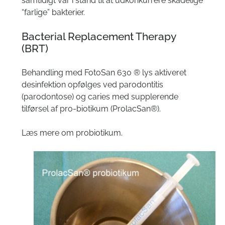
samtidigt var i stand til at udkonkurrere skadelige
“farlige” bakterier.
Bacterial Replacement Therapy
(BRT)
Behandling med FotoSan 630 ® lys aktiveret
desinfektion opfølges ved parodontitis
(parodontose) og caries med supplerende
tilførsel af pro-biotikum (ProlacSan®).
Læs mere om
probiotikum
.